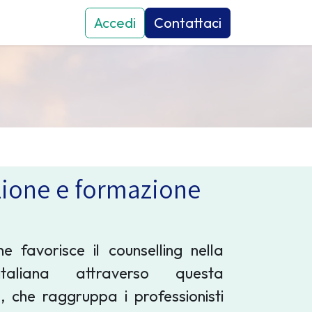
attaci
Eventi
Accedi
News
Contattaci
ione e formazione
ne favorisce il counselling nella
italiana attraverso questa
, che raggruppa i professionisti