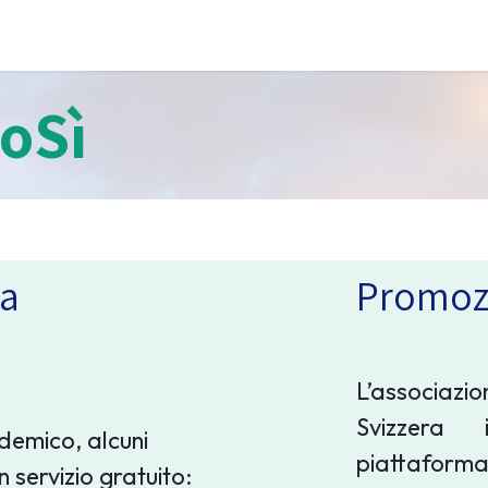
i approcci
I counsellor
Diventare socio
Cont
CoSì
ta
Promoz
L’associazio
Svizzera 
demico, alcuni
piattaforma
 servizio gratuito: