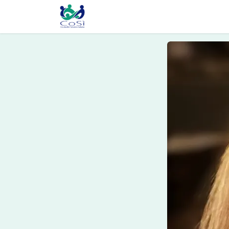
Chi siamo
Il counselling
Gl