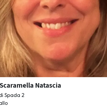
Scaramella Natascia
di Spada 2
allo