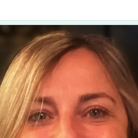
i approcci
I counsellor
Diventare socio
Cont