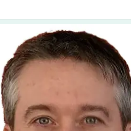
i approcci
I counsellor
Diventare socio
Cont