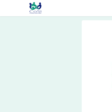
Chi siamo
Il counselling
Gl