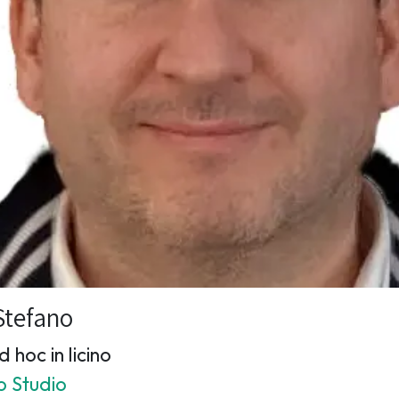
Stefano
 hoc in licino
o Studio