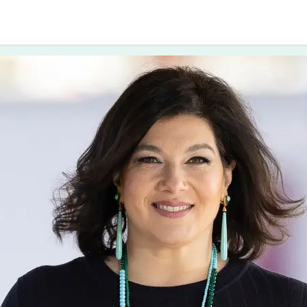
i approcci
I counsellor
Diventare socio
Cont