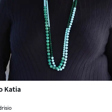
o Katia
risio