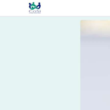
Chi siamo
Il counselling
Gl