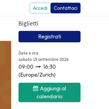
attaci
Eventi
Accedi
News
Contattaci
Biglietti
Registrati
Data e ora
sabato 19 settembre 2026
09:00
16:30
(
Europe/Zurich
)
Aggiungi al
calendario