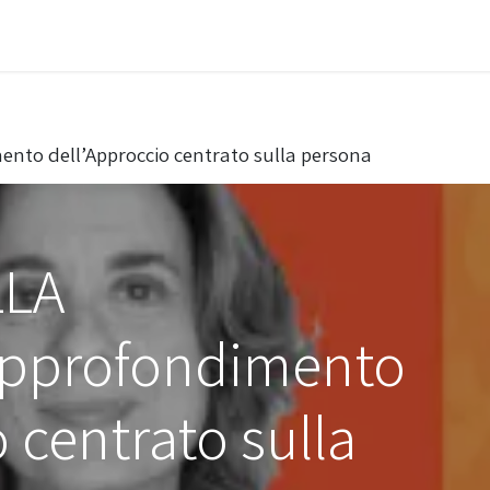
i approcci
I counsellor
Diventare socio
Cont
nto dell’Approccio centrato sulla persona
LLA
approfondimento
 centrato sulla