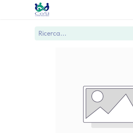
Chi siamo
Il counselling
Gl