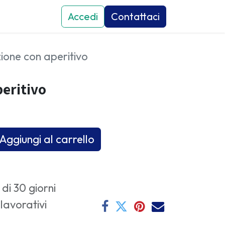
attaci
Eventi
Accedi
News
Contattaci
zione con aperitivo
peritivo
Aggiungi al carrello
di 30 giorni
 lavorativi