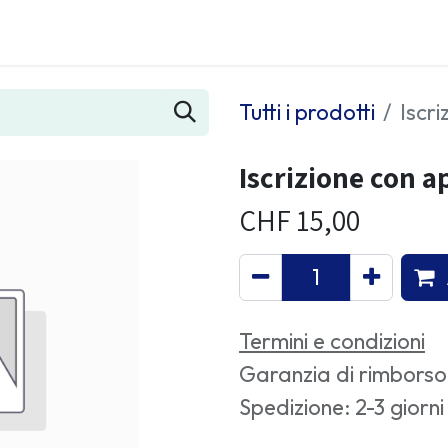
i approcci
I counsellor
Diventare socio
Cont
Tutti i prodotti
Iscri
Iscrizione con a
CHF
15,00
Termini e condizioni
Garanzia di rimborso 
Spedizione: 2-3 giorni